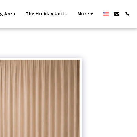
ng Area
The Holiday Units
More